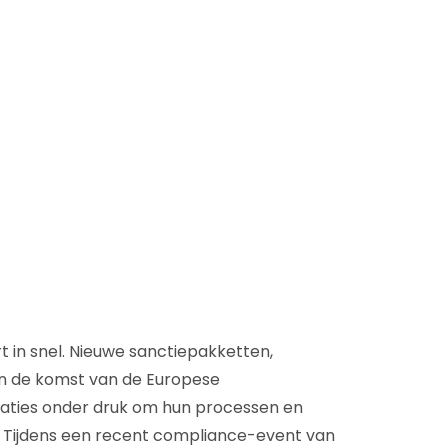
D&B Direct+ Data Blocks
Altares D&S Platform
Business Add-On voor SAP
Alles over API & Integraties
 in snel. Nieuwe sanctiepakketten,
n de komst van de Europese
saties onder druk om hun processen en
. Tijdens een recent compliance-event van