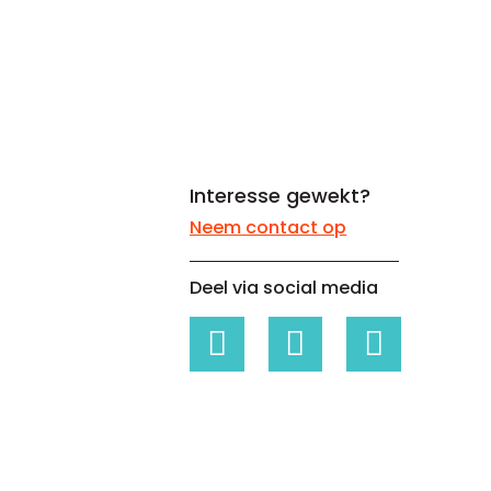
Whitepapers over Master Data,
Een unieke code voor elke
Risk Management en meer
organisatie
Interesse gewekt?
Neem contact op
Deel via social media