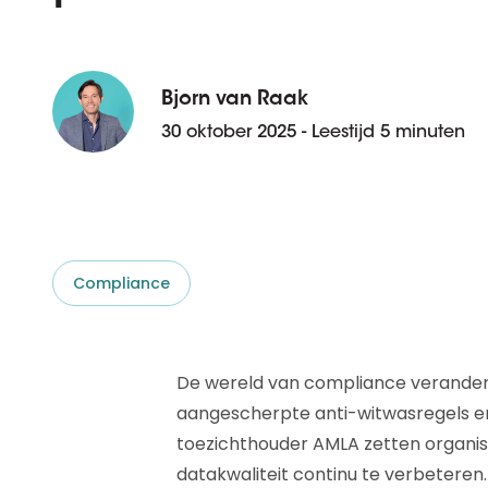
D&B ESG Platform
Supplier Risk Intelligence
Ecovadis & indueD
D&B Finance Analytics
API
Bjorn van Raak
API
Alles over ESG Insights
30 oktober 2025 - Leestijd 5 minuten
Alles over Supply & ESG
Intelligence
Compliance
De wereld van compliance verandert
aangescherpte anti-witwasregels e
toezichthouder AMLA zetten organi
datakwaliteit continu te verbeteren