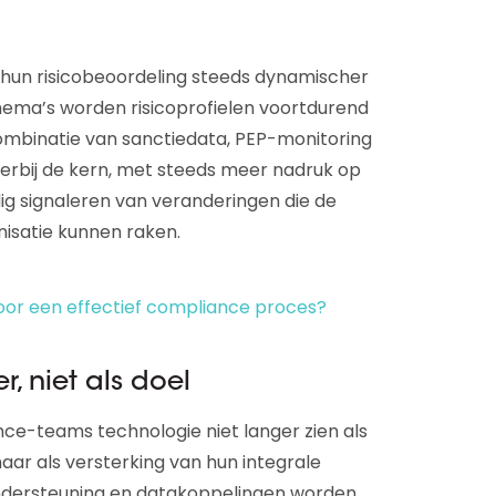
 hun risicobeoordeling steeds dynamischer
chema’s worden risicoprofielen voortdurend
combinatie van sanctiedata, PEP-monitoring
rbij de kern, met steeds meer nadruk op
jdig signaleren van veranderingen die de
anisatie kunnen raken.
oor een effectief compliance proces?
r, niet als doel
nce-teams technologie niet langer zien als
aar als versterking van hun integrale
ndersteuning en datakoppelingen worden