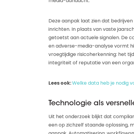
media-aandacht.
Deze aanpak laat zien dat bedrijven
inrichten. In plaats van vaste jaars
getoetst aan actuele signalen. De 
en adverse-media-analyse vormt hie
vroegtijdige risicoherkenning: het ti
integriteit of reputatie van een org
Lees ook:
Welke data heb je nodig v
Technologie als versnelle
Uit het onderzoek blijkt dat complia
een op zichzelf staande oplossing, m
aanpak. Automatisering, workflowo