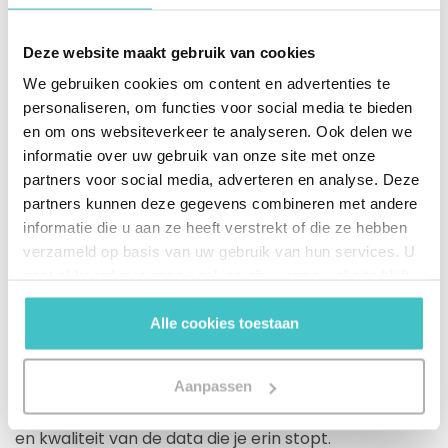
Daardoor:
Deze website maakt gebruik van cookies
Verkort je de onboard-tijd voor
We gebruiken cookies om content en advertenties te
standaardgevallen van uren naar minuten.
personaliseren, om functies voor social media te bieden
Genereer je eerder omzet door snellere
en om ons websiteverkeer te analyseren. Ook delen we
onboarding.
informatie over uw gebruik van onze site met onze
Verbeter je de klantervaring door kortere
partners voor social media, adverteren en analyse. Deze
wachttijden en een soepeler onboarding-
partners kunnen deze gegevens combineren met andere
proces.
informatie die u aan ze heeft verstrekt of die ze hebben
Is er minder handmatige arbeid nodig,
verzameld op basis van uw gebruik van hun services. U
waardoor je tijd en kosten bespaart.
gaat akkoord met onze cookies als u onze website blijft
Maak je middelen vrij om te focussen op
gebruiken.
risicovolle of ingewikkelde accounts.
Alle cookies toestaan
Let wel: hoe krachtig de software ook is, de winst die
Aanpassen
je eruit haalt kan nooit groter zijn dan de kwantiteit
en kwaliteit van de data die je erin stopt.