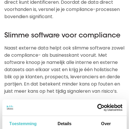
direct kunt identificeren. Doordat de data direct
voorhanden is, versnel je je compliance-processen
bovendien significant.
Slimme software voor compliance
Naast externe data helpt ook slimme software zowel
de compliance- als businesskant vooruit. Met
software knoop je namelijk alle interne en externe
datasets aan elkaar vast en krijg je één holistische
blik op je klanten, prospects, leveranciers en derde
partijen. En dat betekent minder kans op fouten en
juist meer kans op het tijdig signaleren van risico’s.
Slimme compliance-softwareoplossingen,
zoals
indueD
van Altares – Dun & Bradstreet, bieden
Toestemming
Details
Over
ook de kans om processen te automatiseren.