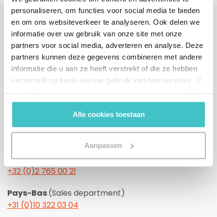
personaliseren, om functies voor social media te bieden
en om ons websiteverkeer te analyseren. Ook delen we
informatie over uw gebruik van onze site met onze
Cet outil vous intéresse ?
partners voor social media, adverteren en analyse. Deze
partners kunnen deze gegevens combineren met andere
Indiquez vos coordonnées ou appelez-nous.
informatie die u aan ze heeft verstrekt of die ze hebben
Nous vous contacterons dans un délai d'un jour
verzameld op basis van uw gebruik van hun services. U
ouvrable.
gaat akkoord met onze cookies als u onze website blijft
gebruiken.
Alle cookies toestaan
Ou appelez-nous directement
Aanpassen
Belgique
(Sales department)
+32 (0)2 765 00 21
Pays-Bas
(Sales department)
+31 (0)10 322 03 04