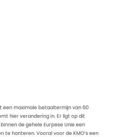
D&B Direct+ Data Blocks
Altares D&S Platform
Business Add-On voor SAP
Alles over API & Integraties
t een maximale betaaltermijn van 60
t hier verandering in. Er ligt op dit
binnen de gehele Eurpese Unie een
n te hanteren. Vooral voor de KMO’s een