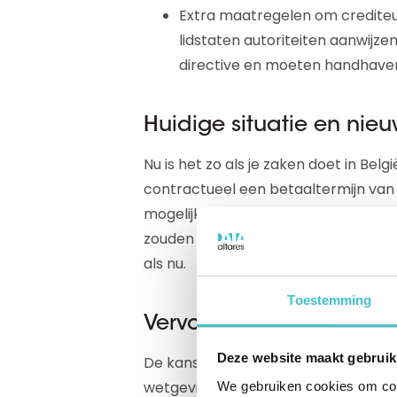
Extra maatregelen om credite
lidstaten autoriteiten aanwijz
directive en moeten handhave
Huidige situatie en nieu
Nu is het zo als je zaken doet in Belgi
contractueel een betaaltermijn va
mogelijke komst van de nieuwe Late
zouden alle bedrijven binnen 30 dag
als nu.
Toestemming
Vervolgstappen
Deze website maakt gebruik
De kans is erg groot dat deze wet e
wetgeving hier dus mee overschrijft
We gebruiken cookies om cont