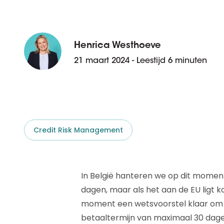
D&B ESG Platform
Supplier Risk Intelligence
Ecovadis & indueD
D&B Finance Analytics
API
Henrica Westhoeve
API
Alles over ESG Insights
21 maart 2024 - Leestijd 6 minuten
Alles over Supply & ESG
Intelligence
Credit Risk Management
In België hanteren we op dit momen
dagen, maar als het aan de EU ligt kom
moment een wetsvoorstel klaar om 
betaaltermijn van maximaal 30 dage