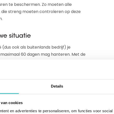
uren te beschermen. Zo moeten alle
en die streng moeten controleren op deze
n.
we situatie
ë (dus ook als buitenlands bedrijf) je
n maximaal 60 dagen mag hanteren. Met de
 Payment Directive wordt dit veranderd en
en moeten betalen, dat is twee keer zo snel
Details
 van cookies
r gaat komen, en de huidige Belgische
. Wat kun je doen om je goed voor te
ent en advertenties te personaliseren, om functies voor social