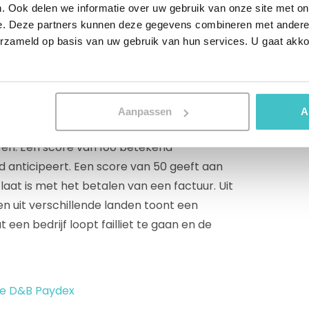
. Ook delen we informatie over uw gebruik van onze site met on
e. Deze partners kunnen deze gegevens combineren met andere i
erzameld op basis van uw gebruik van hun services. U gaat akk
t aan hoe tijdig een klant zijn of haar
dstreet hanteert hier de D&B Paydex score
Aanpassen
A
nen betaalervaringen en geeft weer hoe
ren. Een score van 100 betekend
d anticipeert. Een score van 50 geeft aan
laat is met het betalen van een factuur. Uit
en uit verschillende landen toont een
t een bedrijf loopt failliet te gaan en de
de D&B Paydex