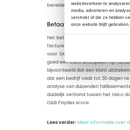
websiteverkeer te analyseren
bereiden om deze verandering?
media, adverteren en analys
verstrekt of die ze hebben v
onze website blijft gebruiken.
Betaalmoraal onderzoeken
Het betaalmoraal van een bedrijf geef
facturen betaald. Altares Dun & Bra
voor. Deze is opgebouwd uit miljoe
goed een klant anticipeert op factu
bijvoorbeeld dat een klant uitsteken
dat een bedrijf vaak tot 30 dagen te 
analyse van duizenden faillissement
duidelijk verband tussen het risico da
D&B Paydex score.
Lees verder:
Meer informatie over 