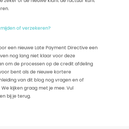
je zeker of de nieuwe klant de factuur kunt
uren.
ermijden of verzekeren?
voor een nieuwe Late Payment Directive een
ijven nog lang niet klaar voor deze
an om de processen op de credit afdeling
r voor bent als de nieuwe kortere
nleiding van dit blog nog vragen en of
We kijken graag met je mee. Vul
 bij je terug.