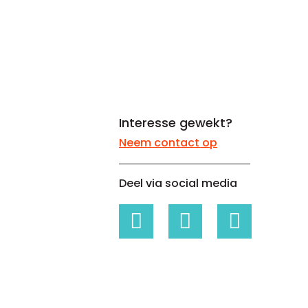
Whitepapers over Master Data,
Een unieke code voor elke
Risk Management en meer
organisatie
Interesse gewekt?
Neem contact op
Deel via social media