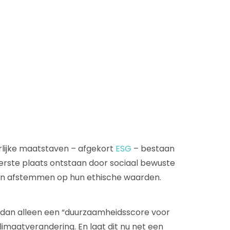
D&B Direct+ Data Blocks
Altares D&S Platform
Business Add-On voor SAP
Alles over API & Integraties
rlijke maatstaven – afgekort
ESG
– bestaan
eerste plaats ontstaan door sociaal bewuste
den afstemmen op hun ethische waarden.
r dan alleen een “duurzaamheidsscore voor
limaatverandering. En laat dit nu net een