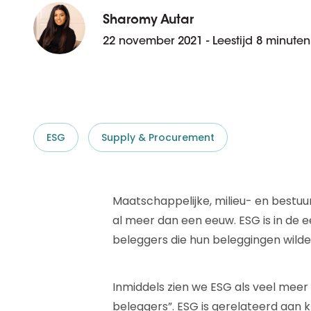
D&B ESG Platform
Supplier Risk Intelligence
Sharomy Autar
Ecovadis & indueD
22 november 2021 - Leestijd 8 minuten
D&B Finance Analytics
API
API
Alles over ESG Insights
Alles over Supply & ESG
Intelligence
ESG
Supply & Procurement
Maatschappelijke, milieu- en bestuu
al meer dan een eeuw. ESG is in de 
beleggers die hun beleggingen wil
Inmiddels zien we ESG als veel mee
beleggers”. ESG is gerelateerd aan k