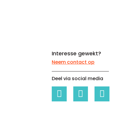
Whitepapers over Master Data,
Een unieke code voor elke
Risk Management en meer
organisatie
Interesse gewekt?
Neem contact op
Deel via social media