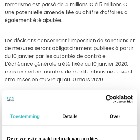
terrorisme est passé de 4 millions € à 5 millions €.
Une potentielle amende liée au chiffre d’affaires a
également été ajoutée.
Les décisions concernant l’imposition de sanctions et
de mesures seront obligatoirement publiées à partir
du 10 janvier par les autorités de contrôle.
L’échéance générale a été fixée au 10 janvier 2020,
mais un certain nombre de modifications ne doivent
être mises en œuvre qu’au 10 mars 2020.
Éviter les sanctions en épluchant
les structures UBO en toute
Toestemming
Details
Over
simplicité
Avec l’entrée en vigueur de la cinquième directive
AML, l’identification et la vérification des bénéficiaires
Deze website maakt gebruik van cookies