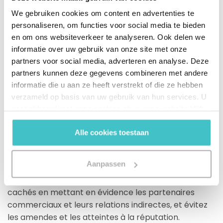
effectifs constituent un élément essentiel du
We gebruiken cookies om content en advertenties te
processus d’accueil et de contrôle KYC. À l’heure
personaliseren, om functies voor social media te bieden
actuelle, cependant, la transparence en matière de
en om ons websiteverkeer te analyseren. Ook delen we
propriété effective demeure l’exception plutôt que
informatie over uw gebruik van onze site met onze
la règle dans de nombreuses juridictions.
partners voor social media, adverteren en analyse. Deze
partners kunnen deze gegevens combineren met andere
informatie die u aan ze heeft verstrekt of die ze hebben
Il peut être difficile de découvrir le bénéficiaire
verzameld op basis van uw gebruik van hun services. U
effectif en l’absence d’une source de données
gaat akkoord met onze cookies als u onze website blijft
cohérente, rapide, précise et internationale.
indueD
,
gebruiken.
notre solution de premier plan en matière de
Alle cookies toestaan
conformité, peut vous aider à gérer la complexité du
processus de compliance tout en assurant la
Aanpassen
croissance éthique et responsable de l’entreprise.
Protégez votre organisation contre les risques
cachés en mettant en évidence les partenaires
commerciaux et leurs relations indirectes, et évitez
les amendes et les atteintes à la réputation.