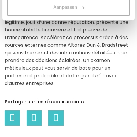
possible les risques et d’établir des relations
Aanpassen
commerciales fructueuses. Vérifiez si celle-ci est
légitime, jouit d’une bonne réputation, présente une
bonne stabilité financière et fait preuve de
transparence. Accélérez ce processus grâce à des
sources externes comme Altares Dun & Bradstreet
qui vous fourniront des informations détaillées pour
prendre des décisions éclairées. Un examen
méticuleux peut vous servir de base pour un
partenariat profitable et de longue durée avec
d’autres entreprises.
Partager sur les réseaux sociaux