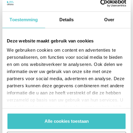
de vous fournir les données les plus précises de
manière synoptique.
Services de surveillance :
Généralement, les
Toestemming
Details
Over
outils externes proposent également un service
de surveillance qui vous informe
automatiquement lorsque des modifications
Deze website maakt gebruik van cookies
surviennent au sein d’une entreprise avec
We gebruiken cookies om content en advertenties te
laquelle vous collaborez (ou chez un client ou un
personaliseren, om functies voor social media te bieden
fournisseur). Ces changements peuvent par
en om ons websiteverkeer te analyseren. Ook delen we
exemple concerner l’évolution positive ou
informatie over uw gebruik van onze site met onze
négative de la situation en matière de crédit ou
partners voor social media, adverteren en analyse. Deze
le rachat d’une entreprise. Ces éléments
partners kunnen deze gegevens combineren met andere
peuvent influencer votre collaboration avec
informatie die u aan ze heeft verstrekt of die ze hebben
l’entité en question. Il est donc crucial de
verzameld op basis van uw gebruik van hun services. U
disposer de ces informations dès que possible.
gaat akkoord met onze cookies als u onze website blijft
gebruiken.
Alle cookies toestaan
L’examen de la fiabilité d’une autre entreprise avant
collaboration est essentiel afin de réduire le plus