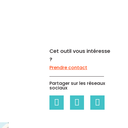
Un code propre à chaque
Livres blancs
entreprise
Livres blancs sur les données de
référence, la gestion des
risques...
Cet outil vous intéresse
?
Prendre contact
Partager sur les réseaux
sociaux