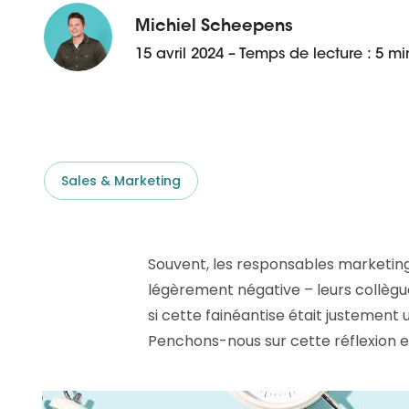
aider.
Platforme D&B ESG
Supplier Risk Intelligence
Michiel Scheepens
En savoir plus
Ecovadis & indueD
15 avril 2024 – Temps de lecture : 5 mi
D&B Finance Analytics
API
API
Tout sur ESG
Tout sur Supply & ESG
Intelligence
Sales & Marketing
Souvent, les responsables marketin
légèrement négative – leurs collègu
si cette fainéantise était justement 
Penchons-nous sur cette réflexion 