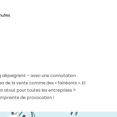
D&B Direct+ Data Blocks
Tout sur nos données
Plateforme D&S d’Altares
nutes
Business Add-On pour SAP
Tout sur les API et les
intégrations
g dépeignent – avec une connotation
es de la vente comme des « fainéants ». Et
un atout pour toutes les entreprises ?
empreinte de provocation !