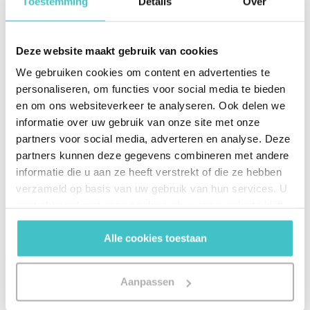
Toestemming
Details
Over
entreprises (propriété effective de l’entreprise
partenaire, influence étrangère, relations
commerciales cachées) qui aideront les entreprises
Deze website maakt gebruik van cookies
à prendre des décisions éclairées.
We gebruiken cookies om content en advertenties te
personaliseren, om functies voor social media te bieden
La préparation est la clé
en om ons websiteverkeer te analyseren. Ook delen we
informatie over uw gebruik van onze site met onze
Certes, il n’est donné à personne de prédire l’avenir,
partners voor social media, adverteren en analyse. Deze
mais nous sommes en mesure de dire que les
partners kunnen deze gegevens combineren met andere
menaces planant sur l’intégrité des chaînes
informatie die u aan ze heeft verstrekt of die ze hebben
d’approvisionnement ne feront que grimper. Les
verzameld op basis van uw gebruik van hun services. U
criminels, hackers, États parias et opposants
gaat akkoord met onze cookies als u onze website blijft
étrangers s’adonnent à des activités illégales en vue
gebruiken.
de gains, à des actes de sabotage d’infrastructure,
Alle cookies toestaan
au vol de propriété intellectuelle et au piratage de
systèmes IT. Parmi les personnes et les entités qui
Aanpassen
cherchent à nuire aux chaînes d’approvisionnement,
nombreuses sont celles qui bénéficient d’un capital