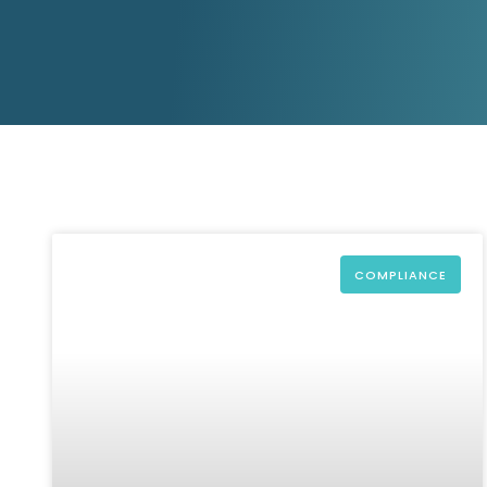
aider.
Platforme D&B ESG
Supplier Risk Intelligence
En savoir plus
Ecovadis & indueD
D&B Finance Analytics
API
API
Tout sur ESG
Tout sur Supply & ESG
Intelligence
COMPLIANCE