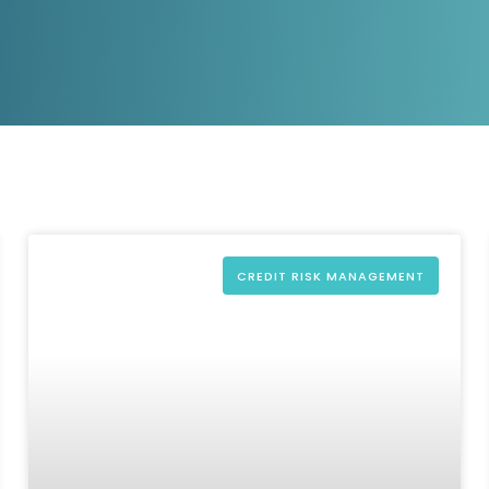
D&B Direct+ Data Blocks
Tout sur nos données
Plateforme D&S d’Altares
Business Add-On pour SAP
Tout sur les API et les
intégrations
CREDIT RISK MANAGEMENT