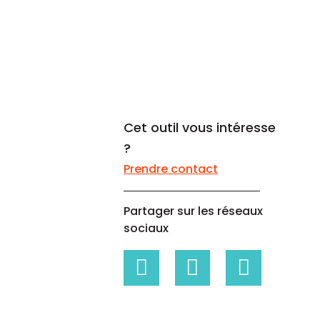
Un code propre à chaque
Livres blancs
entreprise
Livres blancs sur les données de
référence, la gestion des
risques...
Cet outil vous intéresse
?
Prendre contact
Partager sur les réseaux
sociaux