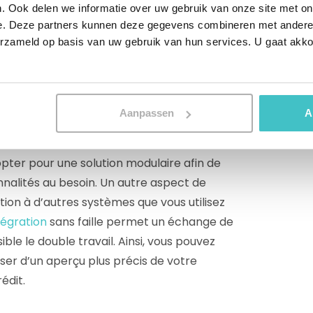
. Ook delen we informatie over uw gebruik van onze site met on
onal. Dans ce cas, il est essentiel que votre
e. Deze partners kunnen deze gegevens combineren met andere i
randir à la même vitesse sans avoir à
erzameld op basis van uw gebruik van hun services. U gaat akk
t s’adapte facilement à vos activités. Dès
Aanpassen
A
n ensemble limité de fonctionnalités ou de
tre des bâtons dans les roues
opter pour une solution modulaire afin de
nnalités au besoin. Un autre aspect de
ation à d’autres systèmes que vous utilisez
tégration
sans faille permet un échange de
ble le double travail. Ainsi, vous pouvez
oser d’un aperçu plus précis de votre
édit.