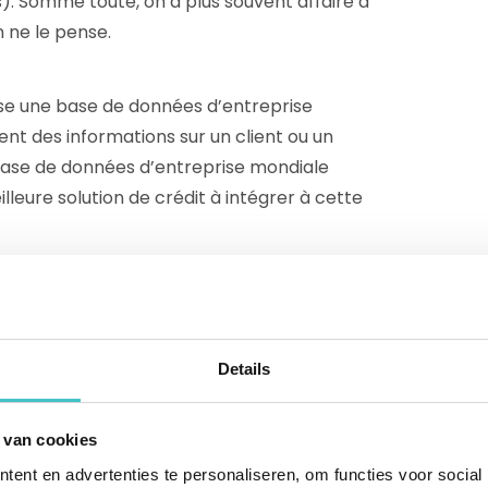
ns). Somme toute, on a plus souvent affaire à
 ne le pense.
se une base de données d’entreprise
ent des informations sur un client ou un
e base de données d’entreprise mondiale
lleure solution de crédit à intégrer à cette
 complète cash en crédit
Details
l’aspect de l’évolutivité est crucial sur le
 van cookies
n outil qui puisse grandir avec votre
ent en advertenties te personaliseren, om functies voor social
n des besoins ? Imaginez que votre