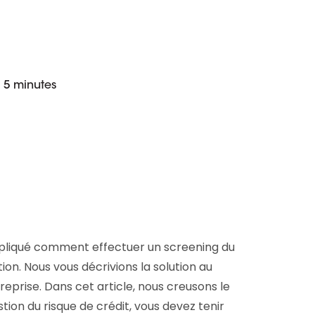
D&B Direct+ Data Blocks
Tout sur nos données
Plateforme D&S d’Altares
Business Add-On pour SAP
Tout sur les API et les
 5 minutes
intégrations
pliqué comment effectuer un screening du
ion. Nous vous décrivions la solution au
reprise. Dans cet article, nous creusons le
stion du risque de crédit, vous devez tenir