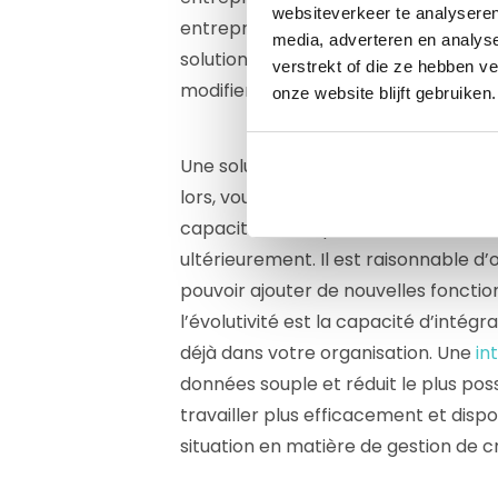
websiteverkeer te analyseren
entreprise se développe à l’internati
media, adverteren en analys
solution de risque de crédit puisse g
verstrekt of die ze hebben v
modifier tout un système.
onze website blijft gebruiken.
Une solution évolutive est flexible e
lors, vous ne vous cantonnez pas à u
capacités susceptibles de vous met
ultérieurement. Il est raisonnable d’
pouvoir ajouter de nouvelles fonctio
l’évolutivité est la capacité d’intégr
déjà dans votre organisation. Une
in
données souple et réduit le plus possi
travailler plus efficacement et disp
situation en matière de gestion de cr