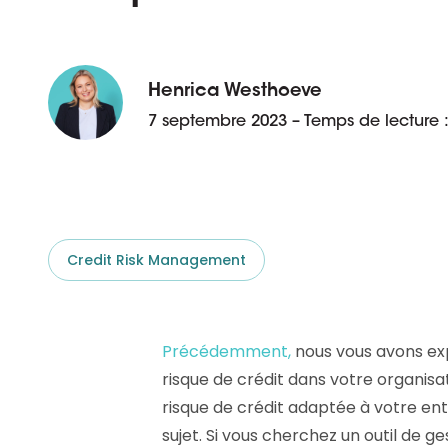
aider.
Platforme D&B ESG
Supplier Risk Intelligence
En savoir plus
Ecovadis & indueD
D&B Finance Analytics
API
Henrica Westhoeve
API
Tout sur ESG
7 septembre 2023 – Temps de lecture :
Tout sur Supply & ESG
Intelligence
Credit Risk Management
Précédemment,
nous vous avons ex
risque de crédit dans votre organisat
risque de crédit adaptée à votre ent
sujet. Si vous cherchez un outil de ge