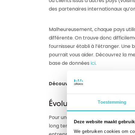
ou clients issus d’autres pays (voisi
des partenaires internationaux qu’on
Malheureusement, chaque pays utili
différente. On trouve donc difficilem
fournisseur établi à l’étranger. Un
pourrait vous aider. Découvrez la mei
base de données
ici
.
Découvrez aussi :
Votre plateforme
Toestemming
Évolutivité
Pour une solution de risque de crédit, 
Deze website maakt gebruik
long terme. Vous souhaitez utiliser u
We gebruiken cookies om cont
entreprise et s’adapter à l’évolutio