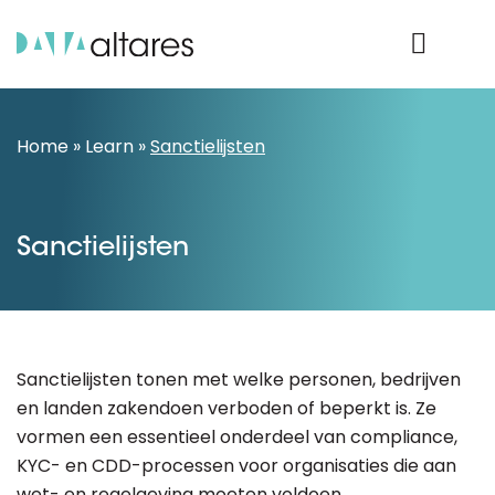
Product Login
Home
»
Learn
»
Sanctielijsten
Sanctielijsten
Sanctielijsten tonen met welke personen, bedrijven
en landen zakendoen verboden of beperkt is. Ze
vormen een essentieel onderdeel van compliance,
KYC- en CDD-processen voor organisaties die aan
wet- en regelgeving moeten voldoen.