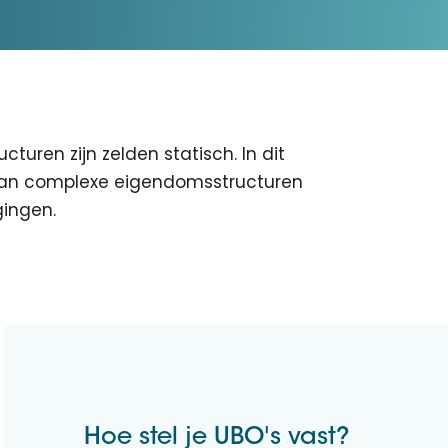
D&B Direct+ Data Blocks
Altares D&S Platform
Business Add-On voor SAP
Alles over API & Integraties
turen zijn zelden statisch. In dit
: van complexe eigendomsstructuren
gingen.
Hoe stel je UBO's vast?