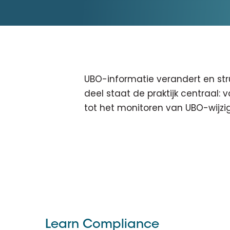
D&B ESG Platform
Supplier Risk Intelligence
Ecovadis & indueD
D&B Finance Analytics
API
API
Alles over ESG Insights
Alles over Supply & ESG
UBO-informatie verandert en struc
Intelligence
deel staat de praktijk centraal
tot het monitoren van UBO-wijzi
Learn Compliance