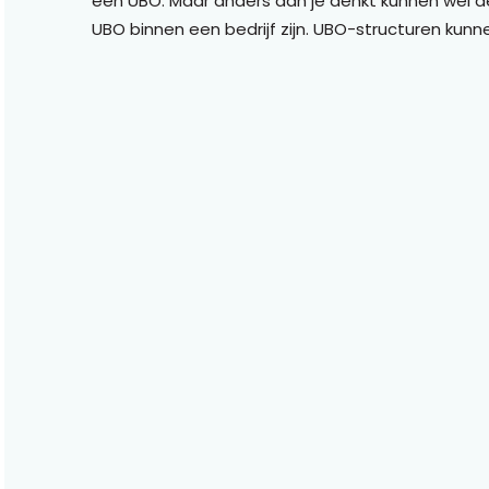
een UBO. Maar anders dan je denkt kunnen wel d
UBO binnen een bedrijf zijn. UBO-structuren kunn