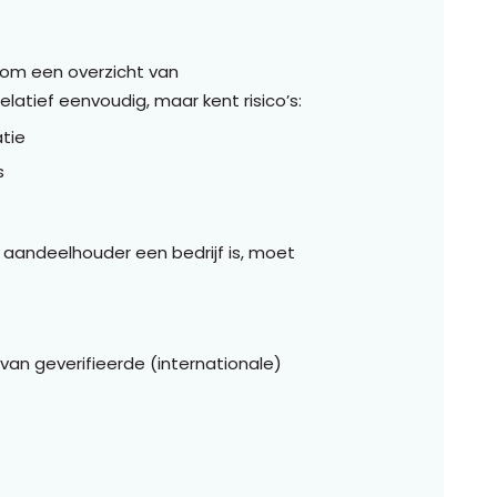
d om een overzicht van
latief eenvoudig, maar kent risico’s:
atie
s
en aandeelhouder een bedrijf is, moet
van geverifieerde (internationale)