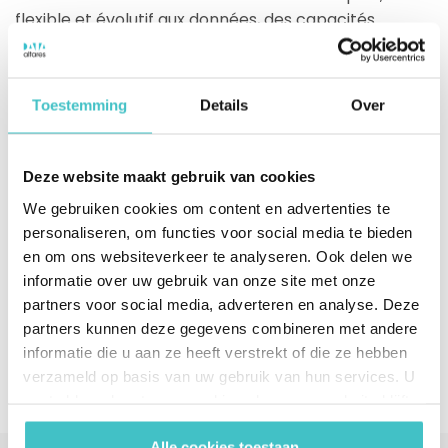
flexible et évolutif aux données, des capacités
d’analyse avancées ainsi qu’une solution sécurisée et
fiable dédiée à la gestion de données, cette stratégie
peut aider votre entreprise à prendre des décisions
Toestemming
Details
Over
plus informées, à entrevoir de nouvelles possibilités
et à stimuler sa croissance. Grâce aux solutions
DaaS, vous gagnez du temps, commettez moins
Deze website maakt gebruik van cookies
d’erreurs et bénéficiez d’une base de données
We gebruiken cookies om content en advertenties te
continuellement à jour pour pouvoir vous adapter à
personaliseren, om functies voor social media te bieden
l’évolution rapide de l’économie.
en om ons websiteverkeer te analyseren. Ook delen we
informatie over uw gebruik van onze site met onze
Partager sur les réseaux sociaux
partners voor social media, adverteren en analyse. Deze
partners kunnen deze gegevens combineren met andere
informatie die u aan ze heeft verstrekt of die ze hebben
verzameld op basis van uw gebruik van hun services. U
gaat akkoord met onze cookies als u onze website blijft
gebruiken.
Alle cookies toestaan