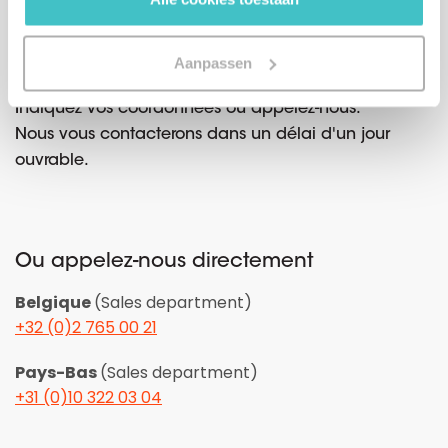
Cet outil vous intéresse ?
Aanpassen
Indiquez vos coordonnées ou appelez-nous.
Nous vous contacterons dans un délai d'un jour
ouvrable.
Ou appelez-nous directement
Belgique
(Sales department)
+32 (0)2 765 00 21
Pays-Bas
(Sales department)
+31 (0)10 322 03 04