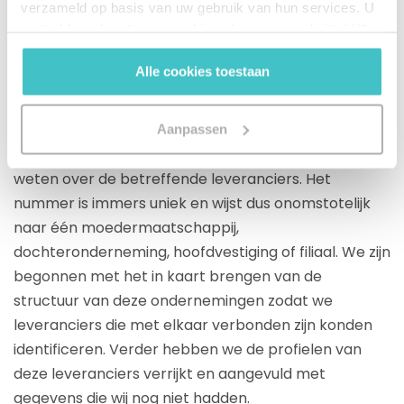
verzameld op basis van uw gebruik van hun services. U
gaat akkoord met onze cookies als u onze website blijft
gebruiken.
Alle cookies toestaan
Dit zijn exact de redenen waarom SHV Energy voor
Altares Dun & Bradstreet heeft gekozen. “Aan de
Aanpassen
hand van het D-U-N-S-nummer komen we alles te
weten over de betreffende leveranciers. Het
nummer is immers uniek en wijst dus onomstotelijk
naar één moedermaatschappij,
dochteronderneming, hoofdvestiging of filiaal. We zijn
begonnen met het in kaart brengen van de
structuur van deze ondernemingen zodat we
leveranciers die met elkaar verbonden zijn konden
identificeren. Verder hebben we de profielen van
deze leveranciers verrijkt en aangevuld met
gegevens die wij nog niet hadden.