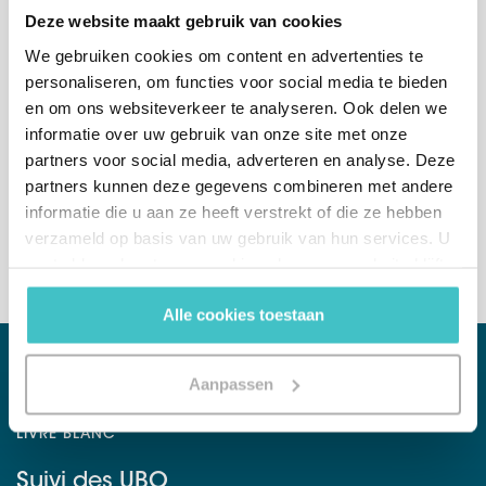
Deze website maakt gebruik van cookies
We gebruiken cookies om content en advertenties te
Ou appelez-nous directement
personaliseren, om functies voor social media te bieden
Belgique
(Sales department)
en om ons websiteverkeer te analyseren. Ook delen we
+32 (0)2 765 00 21
informatie over uw gebruik van onze site met onze
partners voor social media, adverteren en analyse. Deze
Pays-Bas
(Sales department)
partners kunnen deze gegevens combineren met andere
+31 (0)10 322 03 04
informatie die u aan ze heeft verstrekt of die ze hebben
verzameld op basis van uw gebruik van hun services. U
gaat akkoord met onze cookies als u onze website blijft
gebruiken.
Alle cookies toestaan
Aanpassen
LIVRE BLANC
Suivi des UBO