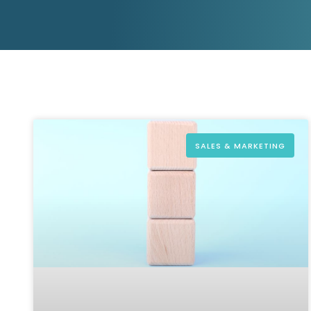
aider.
Platforme D&B ESG
Supplier Risk Intelligence
En savoir plus
Ecovadis & indueD
D&B Finance Analytics
API
API
Tout sur ESG
Tout sur Supply & ESG
Intelligence
SALES & MARKETING