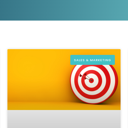
D&B Direct+ Data Blocks
Tout sur nos données
Plateforme D&S d’Altares
Business Add-On pour SAP
Tout sur les API et les
intégrations
SALES & MARKETING