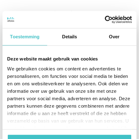
Pour relever le deuxième défi, ABN AMRO a mis en
place D&B Connect, une plateforme de gestion des
processus intégrée au système SAP. Celle-ci offre à
Toestemming
Details
Over
la banque la possibilité d'effectuer un suivi des
partenaires commerciaux dans l'environnement ERP
de SAP. Grâce à D&B Connect, la banque est en
Deze website maakt gebruik van cookies
mesure de démontrer une maîtrise étendue de la
We gebruiken cookies om content en advertenties te
gestion des données de base, lui permettant de
personaliseren, om functies voor social media te bieden
déceler les doublons, mettre à jour ses données
en om ons websiteverkeer te analyseren. Ook delen we
clients et créer de nouveaux clients. La solution
informatie over uw gebruik van onze site met onze
connecte également les informations internes aux
partners voor social media, adverteren en analyse. Deze
systèmes de paiement externes. Dans le cadre de
partners kunnen deze gegevens combineren met andere
transactions mondiales, elle aide les utilisateurs à
informatie die u aan ze heeft verstrekt of die ze hebben
verzameld op basis van uw gebruik van hun services. U
prendre en quelques secondes des décisions en
gaat akkoord met onze cookies als u onze website blijft
matière de crédit sur la base de règles individuelles.
gebruiken.
Par ailleurs, l'outil favorise la conformité grâce à