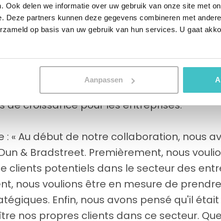
. Ook delen we informatie over uw gebruik van onze site met on
nt, de la santé et des entreprises. Pensez a
e. Deze partners kunnen deze gegevens combineren met andere i
D, aux murs vidéo et aux projecteurs. L'outil 
erzameld op basis van uw gebruik van hun services. U gaat akk
 & Bradstreet a été utilisé pour permettre à 
 part de marché du produit ClickShare, une s
sans fil pour salles de réunion, dans le sect
Aanpassen
A
ht analyse les données du marché et des clie
és de croissance pour les entreprises.
e : « Au début de notre collaboration, nous a
Dun & Bradstreet. Premièrement, nous voulion
 clients potentiels dans le secteur des entr
, nous voulions être en mesure de prendre
atégiques. Enfin, nous avons pensé qu'il étai
re nos propres clients dans ce secteur. Quel