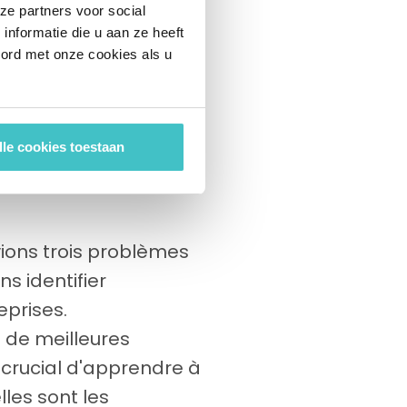
ze partners voor social
ux écrans de cinéma,
nformatie die u aan ze heeft
Market Insight
oord met onze cookies als u
l'organisation
olution de
eur des entreprises.
lle cookies toestaan
nts et les transforme
vions trois problèmes
s identifier
eprises.
 de meilleures
t crucial d'apprendre à
les sont les