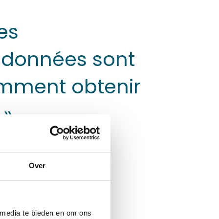
es
 données sont
omment obtenir
 »
Over
 intelligente ? Il y a
s de 80 ans,
t aux secteurs du
 media te bieden en om ons