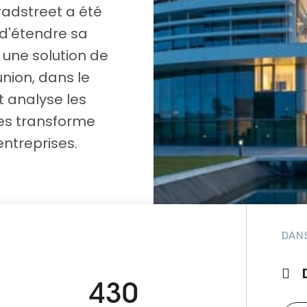
D&B Direct+ Data Blocks
Tout sur nos données
Bradstreet a été
 d'étendre sa
Plateforme D&S d’Altares
 une solution de
Business Add-On pour SAP
union, dans le
Tout sur les API et les
intégrations
t analyse les
les transforme
entreprises.
DAN
430