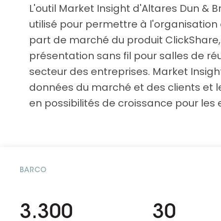
aider.
Platforme D&B ESG
L'outil Market Insight d'Altares Dun & 
Supplier Risk Intelligence
En savoir plus
utilisé pour permettre à l'organisation
Ecovadis & indueD
D&B Finance Analytics
part de marché du produit ClickShare,
API
API
présentation sans fil pour salles de ré
Tout sur ESG
Tout sur Supply & ESG
secteur des entreprises. Market Insigh
Intelligence
données du marché et des clients et 
en possibilités de croissance pour les 
BARCO
3.300
30