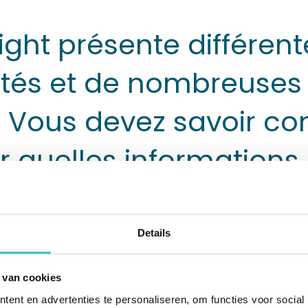
ight présente différent
ités et de nombreuses
. Vous devez savoir c
r quelles informations.
Details
 un grand écran ou une autre solution visuelle
ances que vous rencontriez Barco. Depuis plu
 van cookies
belge fournit des produits visuels notammen
ent en advertenties te personaliseren, om functies voor social