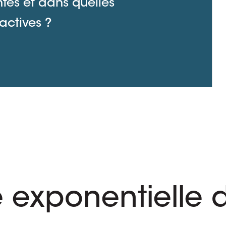
ntes et dans quelles
actives ?
é exponentielle