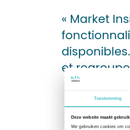
« Market Ins
fonctionnal
disponibles
et regroupe
Toestemming
Vous cherchez
de fortes ch
Deze website maakt gebruik
l'entreprise 
We gebruiken cookies om cont