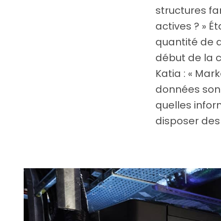
structures fa
actives ? » É
quantité de 
début de la c
Katia : « Mar
données sont
quelles info
disposer des