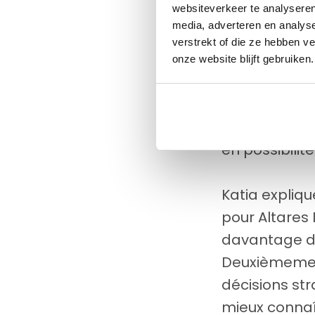
websiteverkeer te analyseren
divertisseme
media, adverteren en analys
aux écrans LE
verstrekt of die ze hebben v
d'Altares Dun
onze website blijft gebruiken.
d'étendre sa
présentation 
Market Insig
en possibilit
Katia expliqu
pour Altares 
davantage de
Deuxièmement
décisions str
mieux connaît