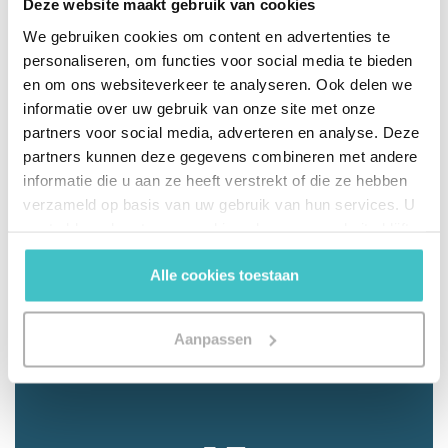
interventions humaines. « Étant donné que nous
Deze website maakt gebruik van cookies
disposons désormais automatiquement de données
We gebruiken cookies om content en advertenties te
à jour, nous ne devons plus craindre qu'un
personaliseren, om functies voor social media te bieden
collaborateur ait oublié de demander les
en om ons websiteverkeer te analyseren. Ook delen we
informatie over uw gebruik van onze site met onze
informations de crédit. Le système indique en temps
partners voor social media, adverteren en analyse. Deze
réel les performances financières de nos clients et
partners kunnen deze gegevens combineren met andere
clients potentiels. Dès que nous recevons une
informatie die u aan ze heeft verstrekt of die ze hebben
demande de livraison, la solvabilité du client est
verzameld op basis van uw gebruik van hun services. U
directement vérifiée. Grâce à notre collaboration
gaat akkoord met onze cookies als u onze website blijft
avec Altares, nous évitons maintenant de servir des
gebruiken.
clients qui ne sont pas réputés solvables. »
Alle cookies toestaan
Aanpassen