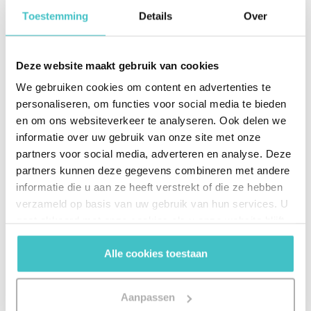
données sur la gestion de la compliance et la due
Toestemming
Details
Over
diligence. »
Deze website maakt gebruik van cookies
We gebruiken cookies om content en advertenties te
personaliseren, om functies voor social media te bieden
2. LA SOLUTION
en om ons websiteverkeer te analyseren. Ook delen we
La plateforme de compliance
informatie over uw gebruik van onze site met onze
partners voor social media, adverteren en analyse. Deze
indueD
partners kunnen deze gegevens combineren met andere
informatie die u aan ze heeft verstrekt of die ze hebben
Grâce à la plateforme indueD, Van Ameyde obtient
verzameld op basis van uw gebruik van hun services. U
en un clin d’œil un aperçu complet des droits de
gaat akkoord met onze cookies als u onze website blijft
propriété, des listes de sanctions, des analyses de
gebruiken.
risque et des structures organisationnelles. La
Alle cookies toestaan
plateforme, alimentée par les données de D&B,
permet de mettre en place un processus de
Aanpassen
conformité sans faille. Il est également possible